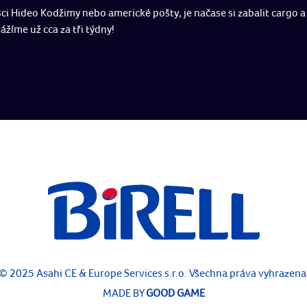
ci Hideo Kodžimy nebo americké pošty, je načase si zabalit cargo a 
žíme už cca za tři týdny!
© 2025 Asahi CE & Europe Services s.r.o. Všechna práva vyhrazena
MADE BY
GOOD GAME