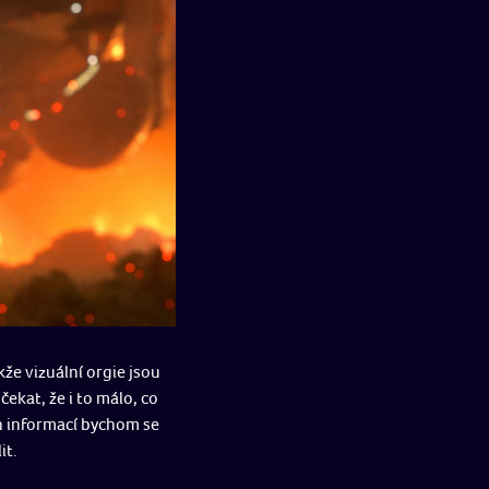
že vizuální orgie jsou
ekat, že i to málo, co
ch informací bychom se
it.