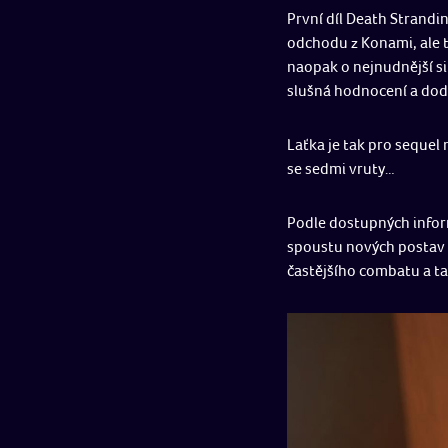
První díl Death Strandi
odchodu z Konami, ale t
naopak o nejnudnější si
slušná hodnocení a dodn
Laťka je tak pro sequel
se sedmi vruty…
Podle dostupných infor
spoustu nových postav 
častějšího combatu a t