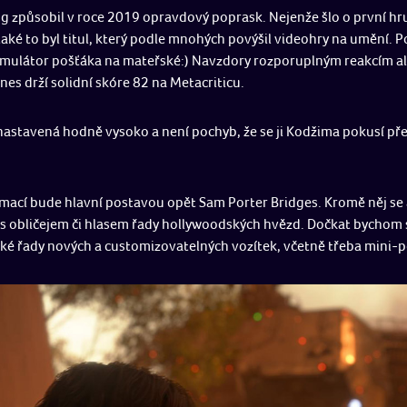
ng způsobil v roce 2019 opravdový poprask. Nejenže šlo o první h
aké to byl titul, který podle mnohých povýšil videohry na umění. P
mulátor pošťáka na mateřské:) Navzdory rozporuplným reakcím ale 
es drží solidní skóre 82 na Metacriticu.
 nastavená hodně vysoko a není pochyb, že se ji Kodžima pokusí pře
mací bude hlavní postavou opět Sam Porter Bridges. Kromě něj se 
s obličejem či hlasem řady hollywoodských hvězd. Dočkat bychom
aké řady nových a customizovatelných vozítek, včetně třeba mini-