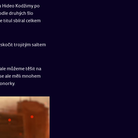
ru Hideo Kodžimy po
odle druhých šlo
titul sbíral celkem
skočit trojitým saltem
ale můžeme těšit na
 se ale měli mnohem
ponorky.