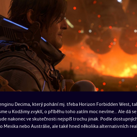
enginu Decima, který pohání mj. třeba Horizon Forbidden West, tak
jsme u Kodžimy zvyklí, o příběhu toho zatím moc nevíme… Ale dá se č
bude nakonec ve skutečnosti nejspíš trochu jinak. Podle dostupný
o Mexika nebo Austrálie, ale také hned několika alternativních real