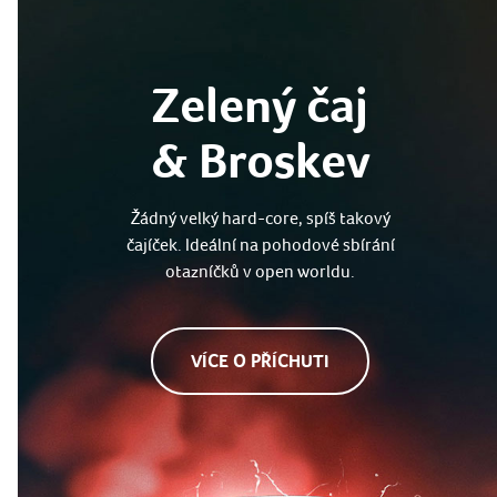
Zelený čaj
& Broskev
Žádný velký hard-core, spíš takový
čajíček. Ideální na pohodové sbírání
otazníčků v open worldu.
VÍCE O PŘÍCHUTI