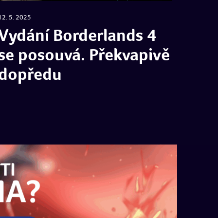
r
12. 5. 2025
d
Vydání Borderlands 4
e
r
se posouvá. Překvapivě
dopředu
a
n
d
s
4
s
e
p
o
s
o
u