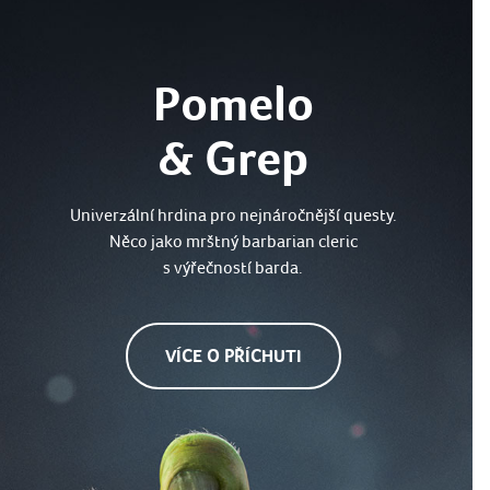
e
d
u
Pomelo
& Grep
Univerzální hrdina pro nejnáročnější questy.
Něco jako mrštný barbarian cleric
s výřečností barda.
VÍCE O PŘÍCHUTI