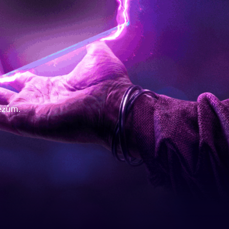
tězům.